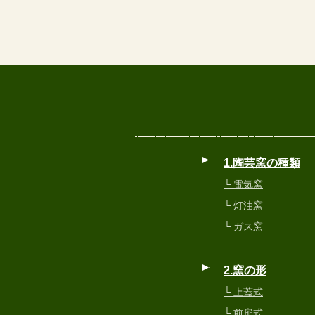
1.陶芸窯の種類
└ 電気窯
└ 灯油窯
└ ガス窯
2.窯の形
└ 上蓋式
└ 前扉式