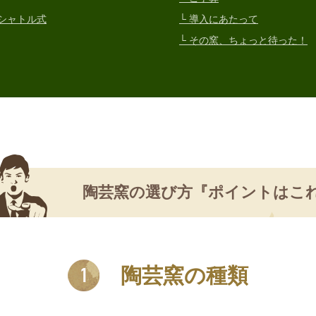
・シャトル式
└ 導入にあたって
└ その窯、ちょっと待った！
陶芸窯の選び方
『ポイントはこ
陶芸窯の種類