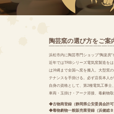
陶芸窯の選び方をご案
浜松市内に陶芸専門ショップ“陶楽房”
近年ではTRBシリーズ電気窯製造を
は沖縄まで全国へ窯を搬入。大型窯の
テナンスを手掛ける。必ず店長本人が
自身の資格として、第2種電気工事士、
車両・玉掛け・アーク溶接、毒劇物取
◆古物商登録（静岡県公安委員会許可第49
◆毒物劇物一般販売業登録（浜健総Ｂ第1