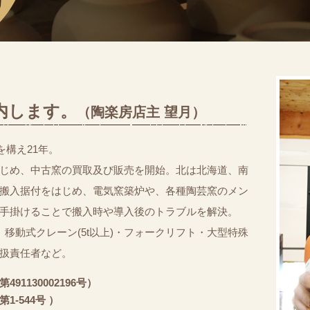
内します。
（陶楽房店主 望月）
を構え21年。
はじめ、中古窯の買取及び販売を開始。北は北海道、南
搬入据付をはじめ、電気窯築炉や、各種陶芸窯のメン
手掛けることで搬入時や導入後のトラブルを解決。
移動式クレーン(5t以上)・フォークリフト・大型特殊
扱責任者など。
1130002196号）
-544号 ）