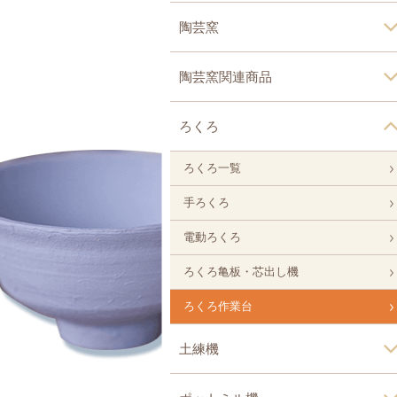
陶芸窯
陶芸窯関連商品
ろくろ
ろくろ一覧
手ろくろ
電動ろくろ
ろくろ亀板・芯出し機
ろくろ作業台
土練機