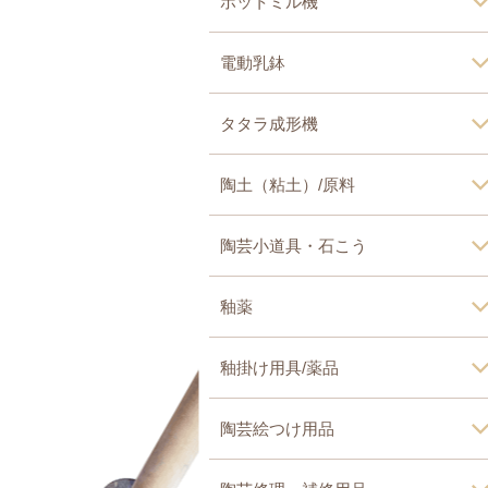
ポットミル機
電動乳鉢
タタラ成形機
陶土（粘土）/原料
陶芸小道具・石こう
釉薬
釉掛け用具/薬品
陶芸絵つけ用品