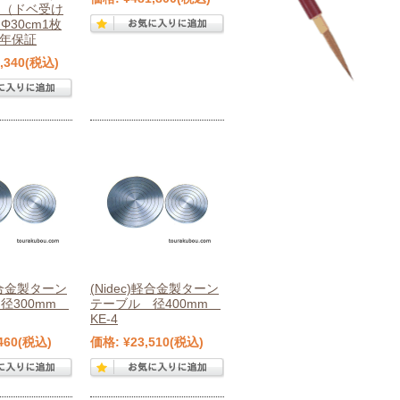
）（ドベ受け
30cm1枚
1年保証
,340
(税込)
)軽合金製ターン
(Nidec)軽合金製ターン
径300mm
テーブル 径400mm
KE-4
460
(税込)
価格:
¥23,510
(税込)