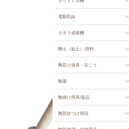
ポットミル機
電動乳鉢
タタラ成形機
陶土（粘土）/原料
陶芸小道具・石こう
釉薬
釉掛け用具/薬品
陶芸絵つけ用品