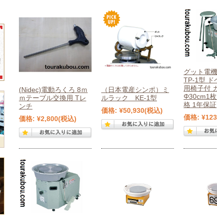
グット電機
TP-1型 
用椅子付 
(Nidec)電動ろくろ 8ｍ
（日本電産シンポ）ミ
Φ30cm1
ｍテーブル交換用 Tレ
ルラック KE-1型
格 1年保証
ンチ
価格:
¥50,930
(税込)
価格:
¥123
価格:
¥2,800
(税込)