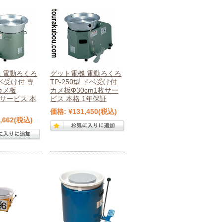
 電動ろくろ
グット電機 電動ろくろ
ドベ受け付 専
TP-250型 ドベ受け付
カメ板
カメ板Φ30cm1枚サー
枚サービス 本
ビス 本格 1年保証
価格:
¥131,450
(税込)
,662
(税込)