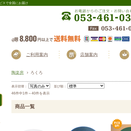
ビスで全国にお届け
ご利用案内
店舗案内
陶楽房
ろくろ
表示切替：
並び順：
46件中1件～40件を表示
商品一覧