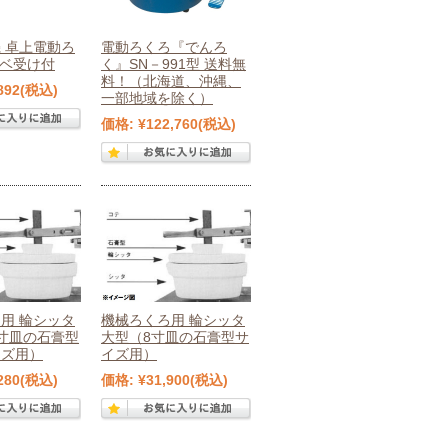
 卓上電動ろ
電動ろくろ『でんろ
ドベ受け付
く』SN－991型 送料無
料！（北海道、沖縄、
892
(税込)
一部地域を除く）
価格:
¥122,760
(税込)
用 輪シッタ
機械ろくろ用 輪シッタ
寸皿の石膏型
大型（8寸皿の石膏型サ
イズ用）
イズ用）
280
(税込)
価格:
¥31,900
(税込)