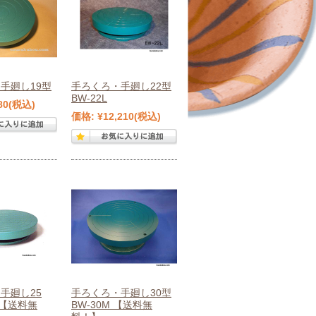
手廻し19型
手ろくろ・手廻し22型
BW-22L
80
(税込)
価格:
¥12,210
(税込)
手廻し25
手ろくろ・手廻し30型
【送料無
BW-30M 【送料無