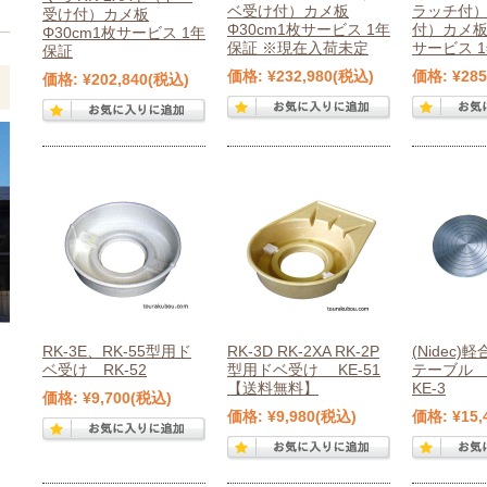
ベ受け付）カメ板
ラッチ付
受け付）カメ板
Φ30cm1枚サービス 1年
付）カメ板Φ
Φ30cm1枚サービス 1年
保証 ※現在入荷未定
サービス 
保証
価格:
¥232,980
(税込)
価格:
¥285
価格:
¥202,840
(税込)
RK-3E、RK-55型用ド
RK-3D RK-2XA RK-2P
(Nidec
ベ受け RK-52
型用ドベ受け KE-51
テーブル 
【送料無料】
KE-3
価格:
¥9,700
(税込)
価格:
¥9,980
(税込)
価格:
¥15,