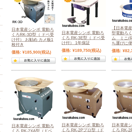
【日本電
日本電産シンポ 電動ろ
日本電産シンポ 電動ろ
型電動ろ
くろRK-3D型（ ドベ受
くろ RK-3E型（ ドベ受
ム ミニ(R
け付） お勧め カメ板1
け付） 1年保証
ち運びに便
枚付き
価格:
¥189,750
(税込)
価格:
¥82,
価格:
¥185,900
(税込)
日本電産シンポ 電動ろ
日本電産シ
日本電産シンポ 電動ろ
くろ RK-2Pプロ型（ド
くろ RK-
くろ RK-2XA型（ドベ