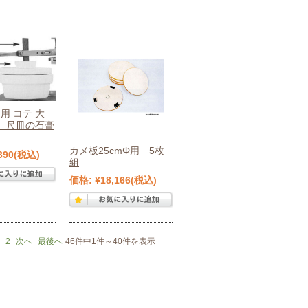
用 コテ 大
、尺皿の石膏
カメ板25cmΦ用 5枚
390
(税込)
組
価格:
¥18,166
(税込)
2
次へ
最後へ
46件中1件～40件を表示