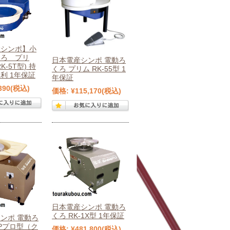
産シンポ】小
くろ プリ
日本電産シンポ 電動ろ
K-5T型) 持
くろ プリム RK-55型 1
利 1年保証
年保証
390
(税込)
価格:
¥115,170
(税込)
日本電産シンポ 電動ろ
くろ RK-1X型 1年保証
ンポ 電動ろ
2Pプロ型（ク
価格:
¥481,800
(税込)