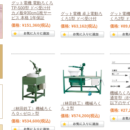
グット電機 電動ろくろ
TP-500型 ドベ受け付
カメ板Φ30cm1枚サー
グット電機 卓上電動ろ
グット電機
ビス 本格 1年保証
くろ1型 ドベ受け付
くろ2型 
価格:
¥151,360
(税込)
価格:
¥63,162
(税込)
価格:
¥89,
機械ろくろ
通常型（8
以下のサ
（林田鉄工）機械ろく
ろ ２型
（林田鉄工）機械ろく
価格:
¥27,
ろ 0＜ゼロ＞型
価格:
¥574,200
(税込)
価格:
¥534,600
(税込)