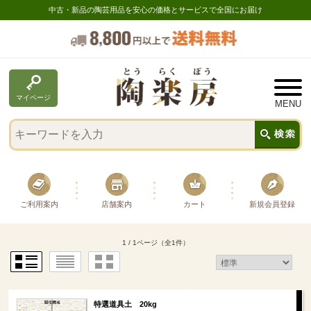
中古・新品の陶芸用品を安心の価格とサービスで全国にお届け
マイページ
ご利用案内
店舗案内
カート
新規会員登録
1 / 1ページ
（全1件）
特選道具土 20kg