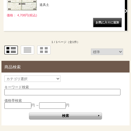
道具土
価格： 4,708円(税込)
1 / 1ページ
（全1件）
商品検索
キーワード検索
価格帯検索
円 ～
円