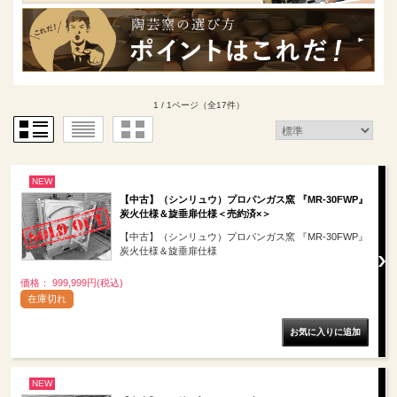
1 / 1ページ
（全17件）
NEW
【中古】（シンリュウ）プロパンガス窯 『MR-30FWP』
炭火仕様＆旋垂扉仕様＜売約済×＞
【中古】（シンリュウ）プロパンガス窯 『MR-30FWP』
炭火仕様＆旋垂扉仕様
価格： 999,999円(税込)
在庫切れ
NEW