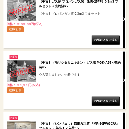
【中古】ガス炉 プロパンガス窯 （MR-25FP）0.3ｍ3 フ
ルセット＜売約済×＞
【中古】プロパンガス窯 0.3ｍ3 フルセット
価格： 9,999,999円(税込)
在庫切れ
NEW
【中古】（モリシタミニキルン）ガス窯 MGK-A65＜売約
済×＞
☆入荷しました。先着です！
価格： 999,999円(税込)
在庫切れ
NEW
【中古】（シンリュウ）都市ガス窯 『MR-30FWGC型』
フルセット 美品！＜入荷○＞