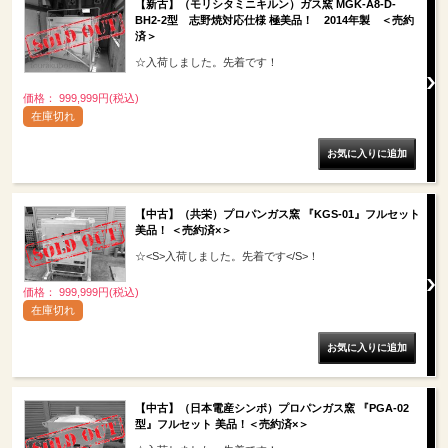
【新古】（モリシタミニキルン）ガス窯 MGK-A8-D-
BH2-2型 志野焼対応仕様 極美品！ 2014年製 ＜売約
済＞
☆入荷しました。先着です！
価格： 999,999円(税込)
在庫切れ
【中古】（共栄）プロパンガス窯 『KGS-01』フルセット
美品！ ＜売約済×＞
☆<S>入荷しました。先着です</S>！
価格： 999,999円(税込)
在庫切れ
【中古】（日本電産シンポ）プロパンガス窯 『PGA-02
型』フルセット 美品！＜売約済×＞